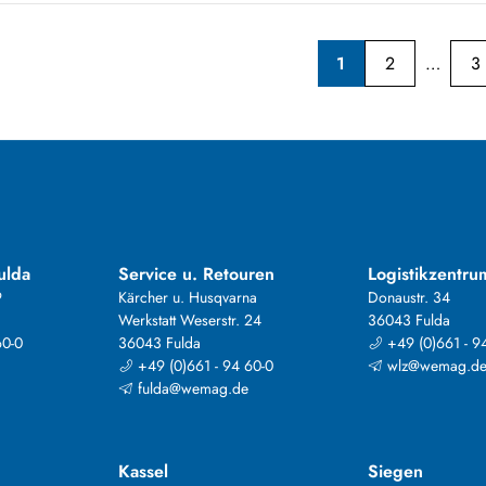
1
2
3
ulda
Service u. Retouren
Logistikzentru
9
Kärcher u. Husqvarna
Donaustr. 34
Werkstatt Weserstr. 24
36043 Fulda
60-0
36043 Fulda
+49 (0)661 - 9
+49 (0)661 - 94 60-0
wlz@wemag.d
fulda@wemag.de
Kassel
Siegen