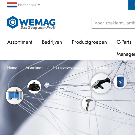
Nederlands
Assortiment
Bedrijven
Productgroepen
C-Parts
Manage
Home
Assortiment
Präzisionswerkzeuge
Zerspanung