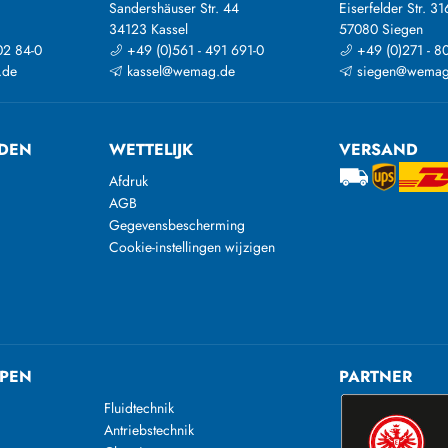
Sandershäuser Str. 44
Eiserfelder Str. 31
34123 Kassel
57080 Siegen
02 84-0
+49 (0)561 - 491 691-0
+49 (0)271 - 8
.de
kassel@wemag.de
siegen@wemag
DEN
WETTELIJK
VERSAND
Afdruk
AGB
Gegevensbescherming
Cookie-instellingen wijzigen
PEN
PARTNER
Fluidtechnik
Antriebstechnik