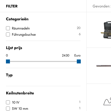
FILTER
Gevonden:
Categorieën
20
Räumnadeln
6
Führungsbuchse
Lijst prijs
Euro
Typ
Keilnutenbreite
1
10 IV
1
SW 10 mm