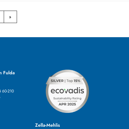
m Fulda
4 60-210
e
Zella-Mehlis