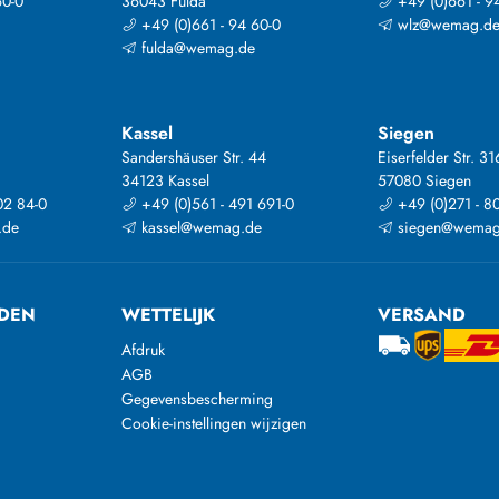
60-0
36043 Fulda
+49 (0)661 - 9
+49 (0)661 - 94 60-0
wlz@wemag.d
fulda@wemag.de
Kassel
Siegen
Sandershäuser Str. 44
Eiserfelder Str. 31
34123 Kassel
57080 Siegen
02 84-0
+49 (0)561 - 491 691-0
+49 (0)271 - 8
.de
kassel@wemag.de
siegen@wemag
DEN
WETTELIJK
VERSAND
Afdruk
AGB
Gegevensbescherming
Cookie-instellingen wijzigen