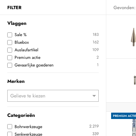
FILTER
Gevonden:
Vlaggen
Sale %
183
Bluebox
162
Auslaufartikel
109
Premium actie
2
Gevaarlijke goederen
1
Merken
Categorieën
PREMIUM ACTI
2.219
Bohrwerkzeuge
339
Senkwerkzeuge