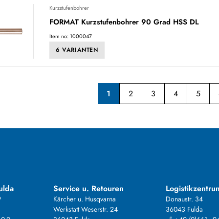
Kurzstufenbohrer
FORMAT Kurzstufenbohrer 90 Grad HSS DL
Item no: 1000047
6 VARIANTEN
1
2
3
4
5
ulda
Service u. Retouren
Logistikzentru
9
Kärcher u. Husqvarna
Donaustr. 34
Werkstatt Weserstr. 24
36043 Fulda