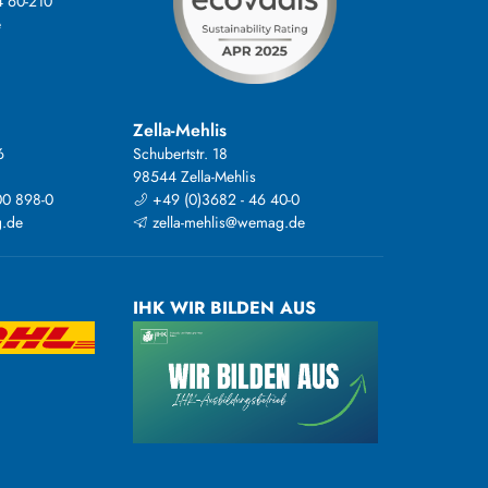
4 60-210
e
Zella-Mehlis
6
Schubertstr. 18
98544 Zella-Mehlis
00 898-0
+49 (0)3682 - 46 40-0
.de
zella-mehlis@wemag.de
IHK WIR BILDEN AUS