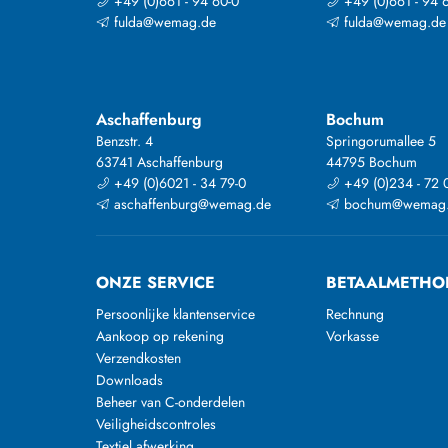
+49 (0)661 - 94 60-0
+49 (0)661 - 94 
fulda@wemag.de
fulda@wemag.de
Aschaffenburg
Bochum
Benzstr. 4
Springorumallee 5
63741 Aschaffenburg
44795 Bochum
+49 (0)6021 - 34 79-0
+49 (0)234 - 72 
aschaffenburg@wemag.de
bochum@wemag
ONZE SERVICE
BETAALMETHO
Persoonlijke klantenservice
Rechnung
Aankoop op rekening
Vorkasse
Verzendkosten
Downloads
Beheer van C-onderdelen
Veiligheidscontroles
Textiel afwerking