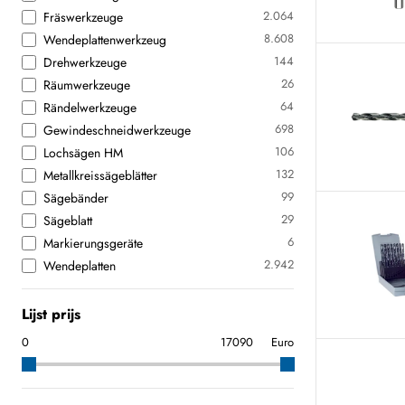
2.064
Fräswerkzeuge
8.608
Wendeplattenwerkzeug
144
Drehwerkzeuge
26
Räumwerkzeuge
64
Rändelwerkzeuge
698
Gewindeschneidwerkzeuge
106
Lochsägen HM
132
Metallkreissägeblätter
99
Sägebänder
29
Sägeblatt
6
Markierungsgeräte
2.942
Wendeplatten
Lijst prijs
Euro