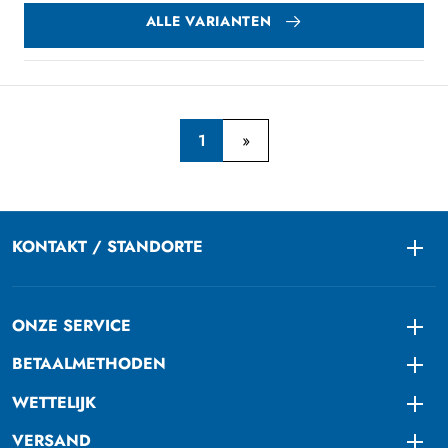
ALLE VARIANTEN
1
KONTAKT / STANDORTE
Togg
ONZE SERVICE
Togg
BETAALMETHODEN
Togg
WETTELIJK
Togg
VERSAND