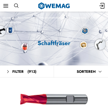
Home
Assortiment
Präzisionswerkzeuge
Zerspanung
Fräswerkzeuge
Schaftfräser
FILTER
(913)
SORTEREN