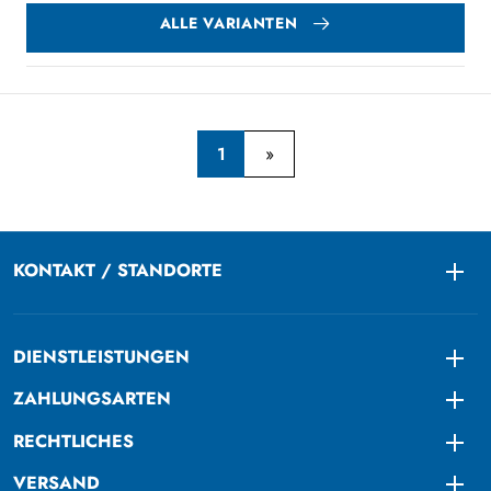
ALLE VARIANTEN
1
KONTAKT / STANDORTE
Togg
DIENSTLEISTUNGEN
Togg
ZAHLUNGSARTEN
Togg
RECHTLICHES
Togg
VERSAND