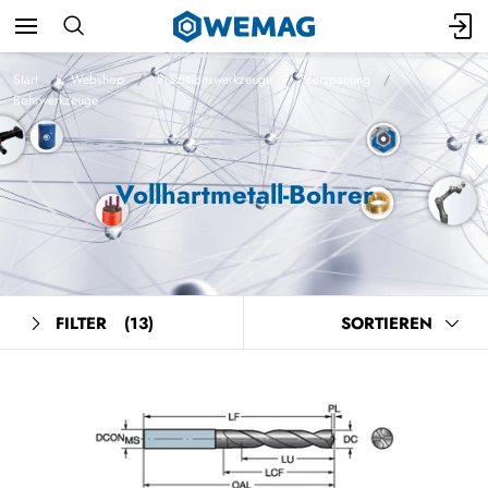
Start
Webshop
Präzisionswerkzeuge
Zerspanung
Bohrwerkzeuge
Vollhartmetall-Bohrer
FILTER
(13)
SORTIEREN