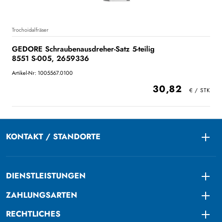
Trochoidalfräser
GEDORE Schraubenausdreher-Satz 5-teilig
8551 S-005, 2659336
Artikel-Nr: 1005567.0100
30,82
KONTAKT / STANDORTE
Togg
DIENSTLEISTUNGEN
Togg
ZAHLUNGSARTEN
Togg
RECHTLICHES
Togg