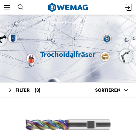
Start
Webshop
Präzisionswerkzeuge
Zerspanung
Fräswerkzeuge
Trochoidalfräser
FILTER
(3)
SORTIEREN