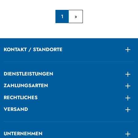
1
KONTAKT / STANDORTE
Togg
DIENSTLEISTUNGEN
Togg
ZAHLUNGSARTEN
Togg
RECHTLICHES
Togg
VERSAND
Togg
UNTERNEHMEN
Togg