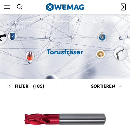
Start
Webshop
Präzisionswerkzeuge
Zerspanung
Fräswerkzeuge
Torusfräser
FILTER
(105)
SORTIEREN