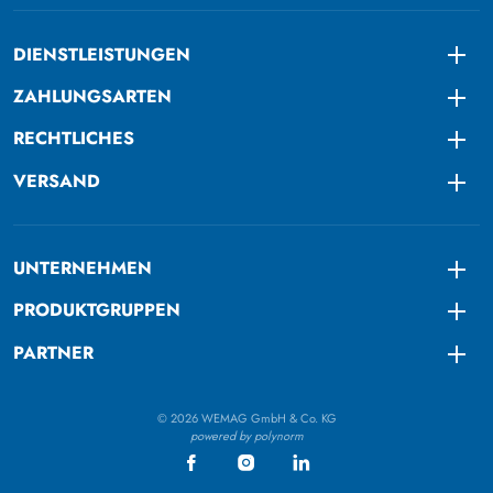
DIENSTLEISTUNGEN
Togg
ZAHLUNGSARTEN
Togg
RECHTLICHES
Togg
VERSAND
Togg
UNTERNEHMEN
Togg
PRODUKTGRUPPEN
Togg
PARTNER
Togg
© 2026 WEMAG GmbH & Co. KG
powered by polynorm