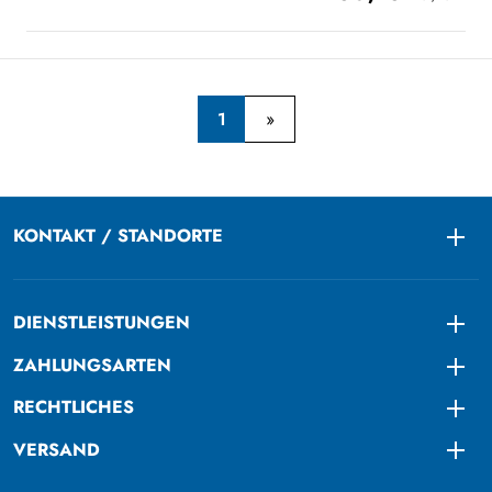
1
KONTAKT / STANDORTE
Togg
DIENSTLEISTUNGEN
Togg
ZAHLUNGSARTEN
Togg
RECHTLICHES
Togg
VERSAND
Togg