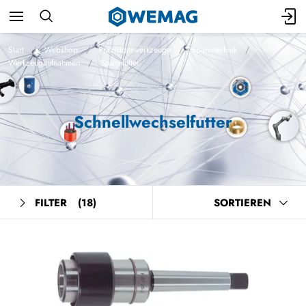
Start
Webshop
Präzisionswerkzeuge
Spanntechnik
Werkzeugaufnahmen
Spannfutter
Schnellwechselfutter
FILTER
(18)
SORTIEREN