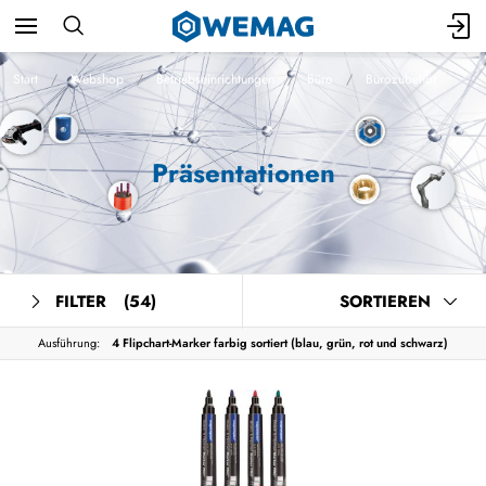
Start
Webshop
Betriebseinrichtungen
Büro
Bürozubehör
Präsentationen
FILTER
(54)
SORTIEREN
Ausführung:
4 Flipchart-Marker farbig sortiert (blau, grün, rot und schwarz)