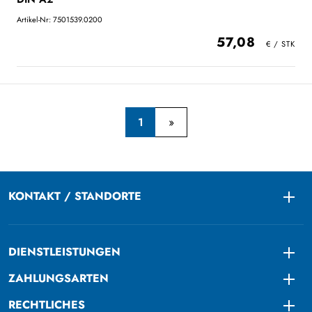
Artikel-Nr: 7501539.0200
57,08
1
KONTAKT / STANDORTE
Togg
DIENSTLEISTUNGEN
Togg
ZAHLUNGSARTEN
Togg
RECHTLICHES
Togg