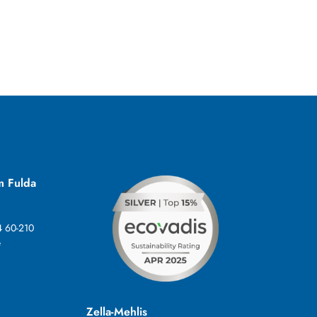
m Fulda
4 60-210
e
Zella-Mehlis