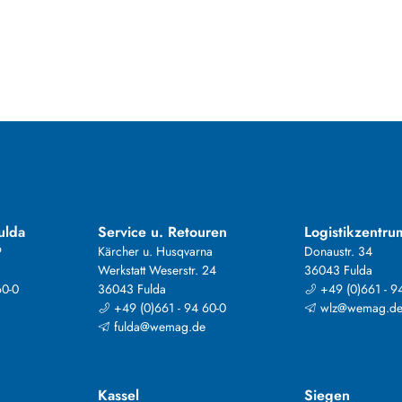
ulda
Service u. Retouren
Logistikzentru
9
Kärcher u. Husqvarna
Donaustr. 34
Werkstatt Weserstr. 24
36043 Fulda
60-0
36043 Fulda
+49 (0)661 - 9
+49 (0)661 - 94 60-0
wlz@wemag.d
fulda@wemag.de
Kassel
Siegen