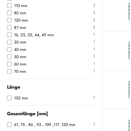
3
110 mm
3
80 mm
2
120 mm
2
87 mm
1
16, 25, 35, 44, 49 mm
1
30 mm
1
40 mm
1
50 mm
1
60 mm
1
70 mm
Länge
1
152 mm
Gesamtlänge [mm]
1
61, 75 , 86 , 93 , 109 ,117 ,120 mm