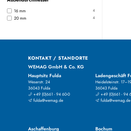
4
16 mm
4
20 mm
KONTAKT / STANDORTE
WEMAG GmbH & Co. KG
Hauptsitz Fulda
Ladengeschäft F
Weserstr. 24
Heidelsteinstr. 17–1
36043 Fulda
36043 Fulda
+49 (0)661 - 94 60-0
+49 (0)661 - 94 
fulda@wemag.de
fulda@wemag.de
Aschaffenburg
Bochum