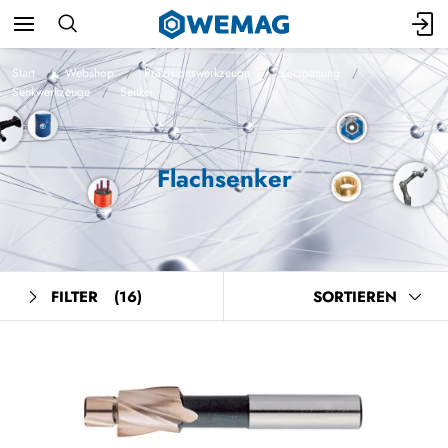
Start
Webshop
Präzisionswerkzeuge
Zerspanung
Senkwerkzeuge
Senker
Flachsenker
FILTER
(16)
SORTIEREN