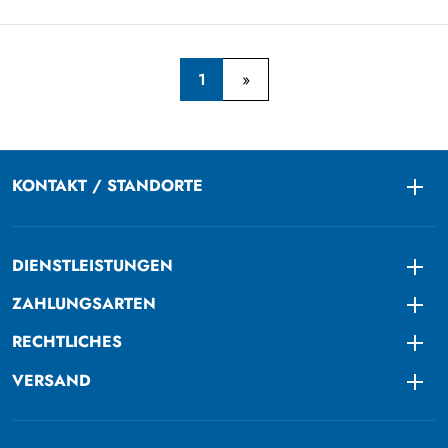
1
KONTAKT / STANDORTE
Togg
DIENSTLEISTUNGEN
Togg
ZAHLUNGSARTEN
Togg
RECHTLICHES
Togg
VERSAND
Togg