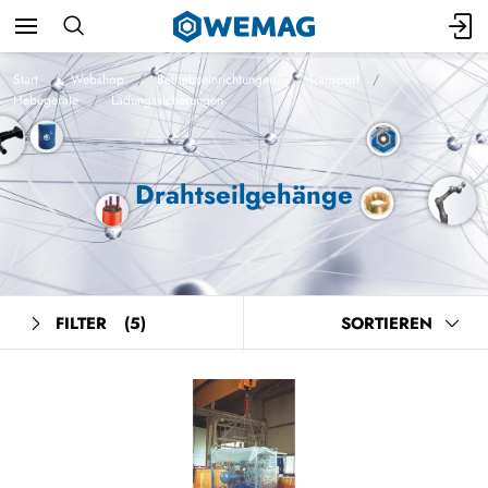
Start
Webshop
Betriebseinrichtungen
Transport
Hebegeräte
Ladungssicherungen
Drahtseilgehänge
FILTER
(5)
SORTIEREN