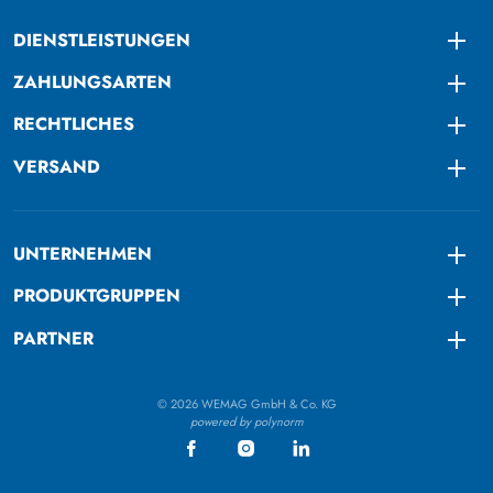
DIENSTLEISTUNGEN
Togg
ZAHLUNGSARTEN
Togg
RECHTLICHES
Togg
VERSAND
Togg
UNTERNEHMEN
Togg
PRODUKTGRUPPEN
Togg
PARTNER
Togg
© 2026 WEMAG GmbH & Co. KG
powered by polynorm