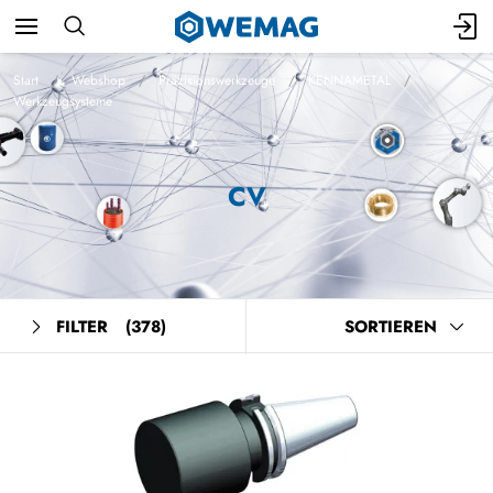
Start
Webshop
Präzisionswerkzeuge
KENNAMETAL
Werkzeugsysteme
CV
FILTER
(378)
SORTIEREN