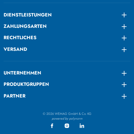
DIENSTLEISTUNGEN
Togg
ZAHLUNGSARTEN
Togg
RECHTLICHES
Togg
VERSAND
Togg
UNTERNEHMEN
Togg
PRODUKTGRUPPEN
Togg
PARTNER
Togg
© 2026 WEMAG GmbH & Co. KG
powered by polynorm