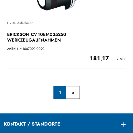
CV 40 Aufnahmen
ERICKSON CV40EM025250
WERKZEUGAUFNAHMEN
Artikel-Nr: 1087090.0020
181,17
1
KONTAKT / STANDORTE
Togg