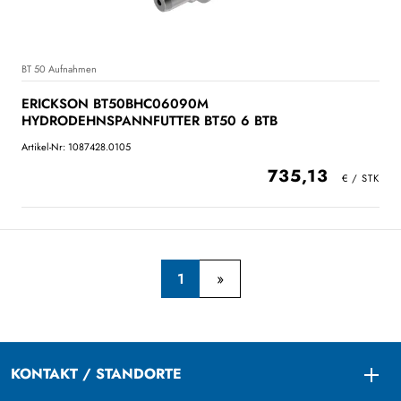
BT 50 Aufnahmen
ERICKSON BT50BHC06090M
HYDRODEHNSPANNFUTTER BT50 6 BTB
Artikel-Nr: 1087428.0105
735,13
1
KONTAKT / STANDORTE
Togg