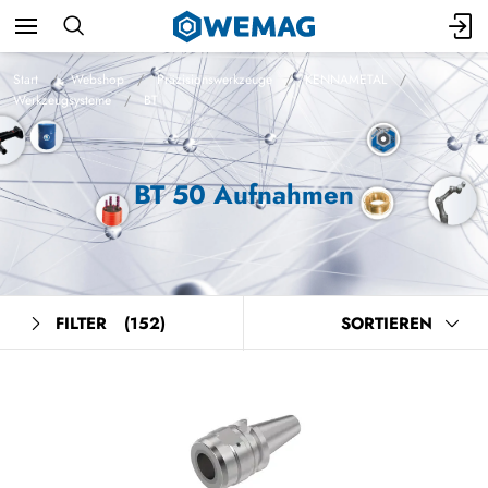
Start
Webshop
Präzisionswerkzeuge
KENNAMETAL
Werkzeugsysteme
BT
BT 50 Aufnahmen
FILTER
(152)
SORTIEREN