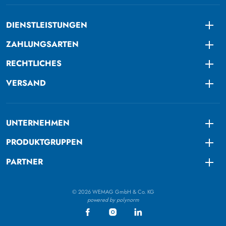
DIENSTLEISTUNGEN
Togg
ZAHLUNGSARTEN
Togg
RECHTLICHES
Togg
VERSAND
Togg
UNTERNEHMEN
Togg
PRODUKTGRUPPEN
Togg
PARTNER
Togg
© 2026 WEMAG GmbH & Co. KG
powered by polynorm