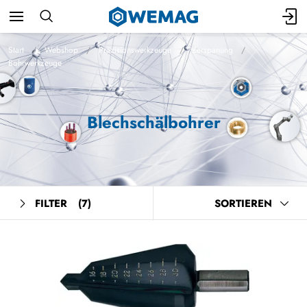
Start
Webshop
Präzisionswerkzeuge
Zerspanung
Bohrwerkzeuge
Blechschälbohrer
FILTER
(7)
SORTIEREN