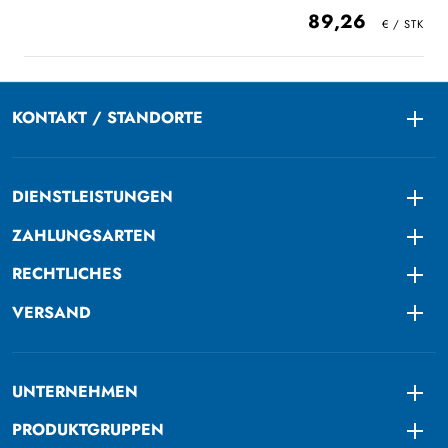
89,26
KONTAKT / STANDORTE
Togg
DIENSTLEISTUNGEN
Togg
ZAHLUNGSARTEN
Togg
RECHTLICHES
Togg
VERSAND
Togg
UNTERNEHMEN
Togg
PRODUKTGRUPPEN
Togg