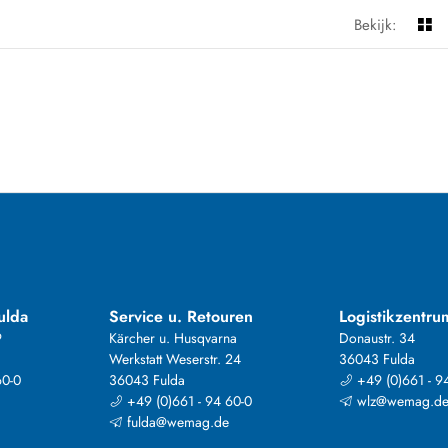
Bekijk:
ulda
Service u. Retouren
Logistikzentru
9
Kärcher u. Husqvarna
Donaustr. 34
Werkstatt Weserstr. 24
36043 Fulda
60-0
36043 Fulda
+49 (0)661 - 9
+49 (0)661 - 94 60-0
wlz@wemag.d
fulda@wemag.de