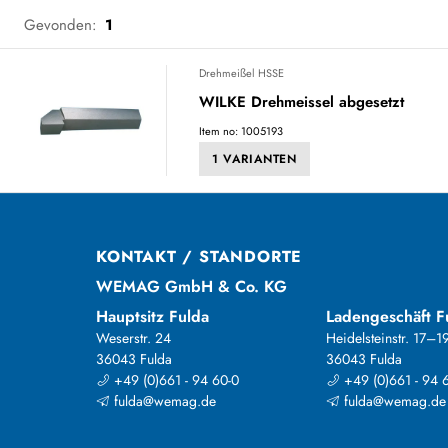
Gevonden:
1
Drehmeißel HSSE
WILKE Drehmeissel abgesetzt
Item no: 1005193
1 VARIANTEN
KONTAKT / STANDORTE
WEMAG GmbH & Co. KG
Hauptsitz Fulda
Ladengeschäft F
Weserstr. 24
Heidelsteinstr. 17–1
36043 Fulda
36043 Fulda
+49 (0)661 - 94 60-0
+49 (0)661 - 94 
fulda@wemag.de
fulda@wemag.de