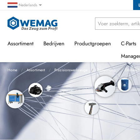
Nederlands
Assortiment
Bedrijven
Productgroepen
C-Parts
Manage
Home
Assortiment
Präzisionswerkzeuge
Zerspanung
Drehwerk