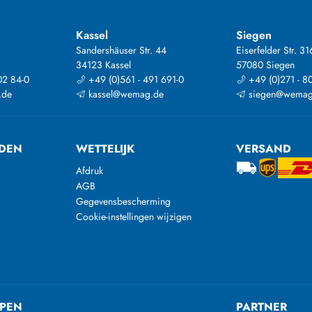
Kassel
Siegen
Sandershäuser Str. 44
Eiserfelder Str. 31
34123 Kassel
57080 Siegen
02 84-0
+49 (0)561 - 491 691-0
+49 (0)271 - 8
.de
kassel@wemag.de
siegen@wemag
DEN
WETTELIJK
VERSAND
Afdruk
AGB
Gegevensbescherming
Cookie-instellingen wijzigen
PEN
PARTNER