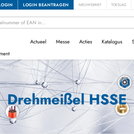
LOGIN
LOGIN BEANTRAGEN
NIEUWSBRIEF
TOESLAG
Actueel
Messe
Acties
Katalogus
ment
zeuge
Drehmeißel
Drehmeißel HSSE