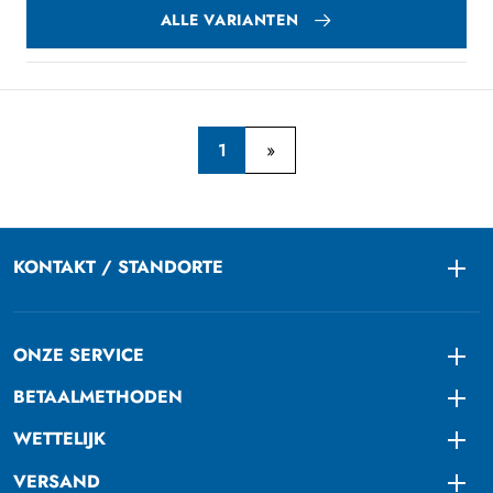
ALLE VARIANTEN
1
KONTAKT / STANDORTE
Togg
ONZE SERVICE
Togg
BETAALMETHODEN
Togg
WETTELIJK
Togg
VERSAND
Togg