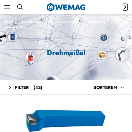
Home
Assortiment
Präzisionswerkzeuge
Zerspanung
Drehwerkzeuge
Drehmeißel
FILTER
(43)
SORTEREN