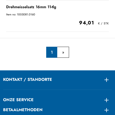
Drehmeisselsatz 16mm 11-tlg
Item no: 1005081.0160
94,01
1
KONTAKT / STANDORTE
Togg
ONZE SERVICE
Togg
BETAALMETHODEN
Togg