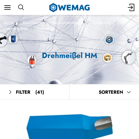
Home
Assortiment
Präzisionswerkzeuge
Zerspanung
Drehwerkzeuge
Drehmeißel
Drehmeißel HM
FILTER
(41)
SORTEREN