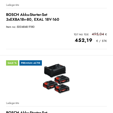
Ladegeräte
BOSCH Akku-Starter-Set
3xEXBA18v-80, EXAL 18V-160
Item no: 5004848.9180
495,04
452,19
SALE %
PREMIUM ACTIE
Ladegeräte
BOSCH Akku-Starter-Set