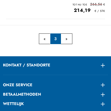
266,56
214,19
3
KONTAKT / STANDORTE
Togg
ONZE SERVICE
Togg
BETAALMETHODEN
Togg
WETTELIJK
Togg