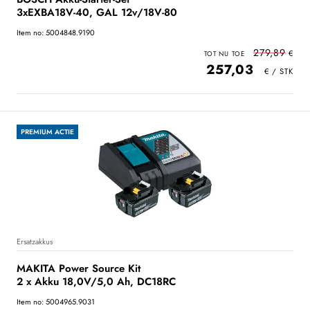
3xEXBA18V-40, GAL 12v/18V-80
Item no: 5004848.9190
279,89
257,03
PREMIUM ACTIE
Ersatzakkus
MAKITA Power Source Kit
2 x Akku 18,0V/5,0 Ah, DC18RC
Item no: 5004965.9031