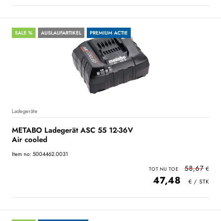
SALE %
AUSLAUFARTIKEL
PREMIUM ACTIE
Ladegeräte
METABO Ladegerät ASC 55 12-36V
Air cooled
Item no: 5004462.0031
58,67
47,48