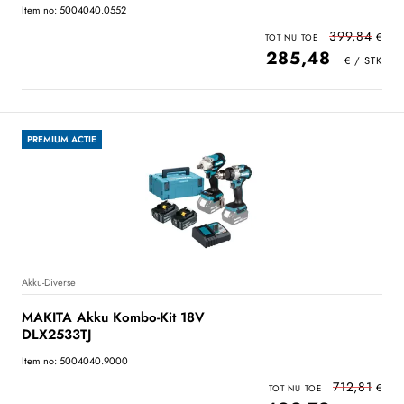
Item no: 5004040.0552
399,84
285,48
PREMIUM ACTIE
Akku-Diverse
MAKITA Akku Kombo-Kit 18V
DLX2533TJ
Item no: 5004040.9000
712,81