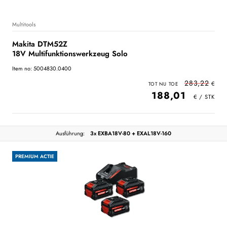
Multitools
Makita DTM52Z
18V Multifunktionswerkzeug Solo
Item no: 5004830.0400
283,22
188,01
Ausführung:
3x EXBA18V-80 + EXAL18V-160
PREMIUM ACTIE