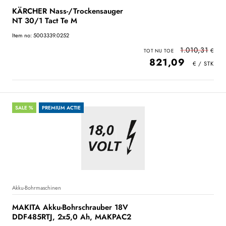
KÄRCHER Nass-/Trockensauger
NT 30/1 Tact Te M
Item no: 5003339.0252
1.010,31
821,09
SALE %
PREMIUM ACTIE
Akku-Bohrmaschinen
MAKITA Akku-Bohrschrauber 18V
DDF485RTJ, 2x5,0 Ah, MAKPAC2