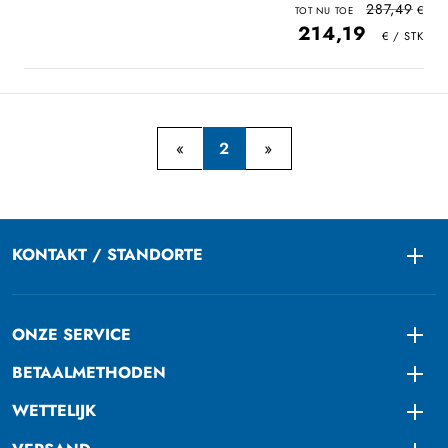
287,49
214,19
2
KONTAKT / STANDORTE
Togg
ONZE SERVICE
Togg
BETAALMETHODEN
Togg
WETTELIJK
Togg