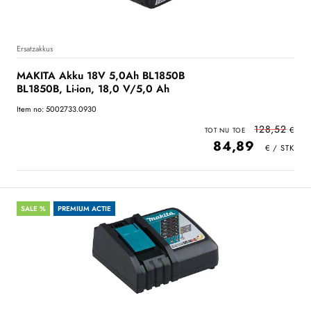
Ersatzakkus
MAKITA Akku 18V 5,0Ah BL1850B
BL1850B, Li-ion, 18,0 V/5,0 Ah
Item no: 5002733.0930
128,52
84,89
SALE %
PREMIUM ACTIE