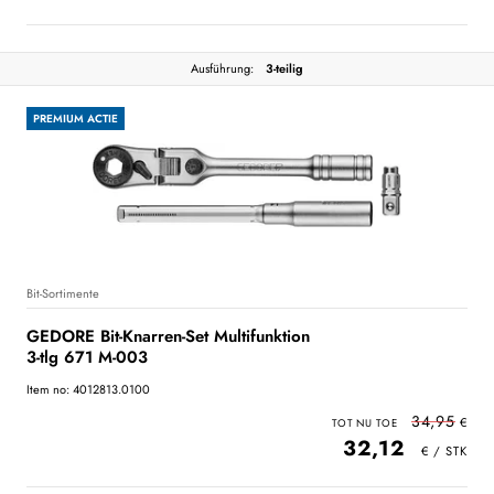
Ausführung:
3-teilig
PREMIUM ACTIE
Bit-Sortimente
GEDORE Bit-Knarren-Set Multifunktion
3-tlg 671 M-003
Item no: 4012813.0100
34,95
32,12