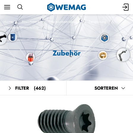
Home
Assortiment
Präzisionswerkzeuge
Zerspanung
Wendeplattenwerkzeug
Fräsen
Zubehör
FILTER
(462)
SORTEREN