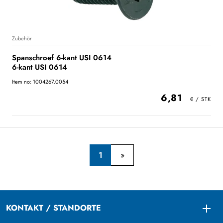
Zubehör
Spanschroef 6-kant USI 0614
6-kant USI 0614
Item no: 1004267.0054
6,81
1
KONTAKT / STANDORTE
Togg