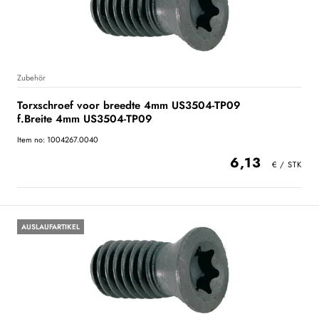
Zubehör
Torxschroef voor breedte 4mm US3504-TP09
f.Breite 4mm US3504-TP09
Item no: 1004267.0040
6,13
AUSLAUFARTIKEL