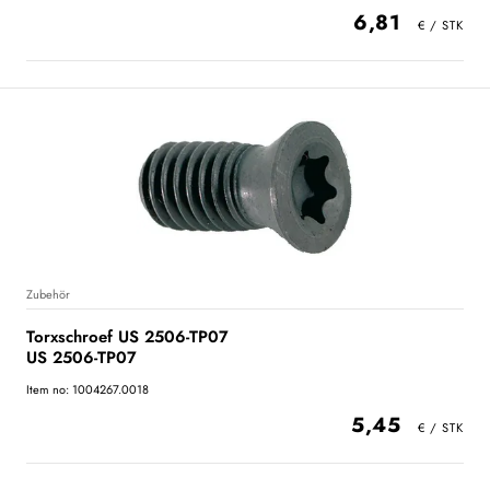
6,81
Zubehör
Torxschroef US 2506-TP07
US 2506-TP07
Item no: 1004267.0018
5,45