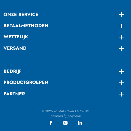
ONZE SERVICE
Togg
BETAALMETHODEN
Togg
WETTELIJK
Togg
VERSAND
Togg
BEDRIJF
Togg
PRODUCTGROEPEN
Togg
PARTNER
Togg
© 2026 WEMAG GmbH & Co. KG
powered by polynorm