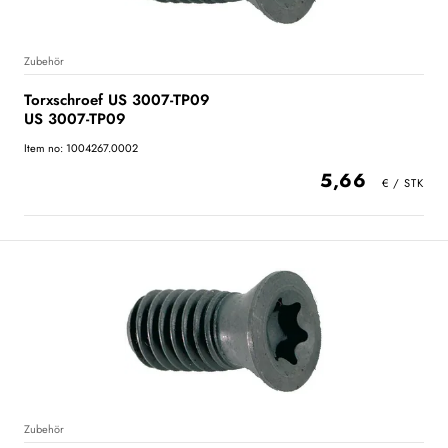
Zubehör
Torxschroef US 3007-TP09
US 3007-TP09
Item no: 1004267.0002
5,66
Zubehör