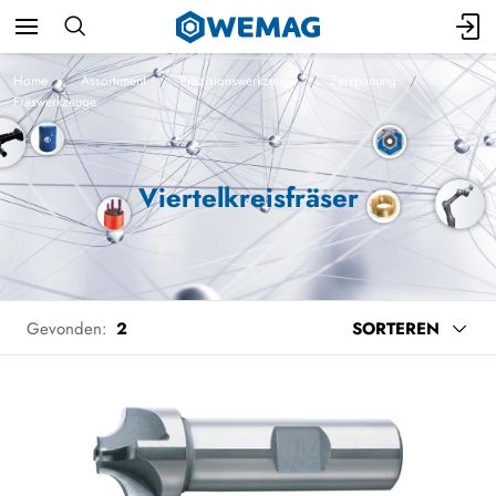
Home
Assortiment
Präzisionswerkzeuge
Zerspanung
Fräswerkzeuge
Viertelkreisfräser
Gevonden:
2
SORTEREN