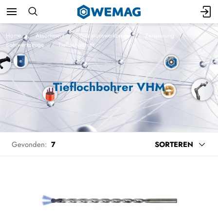
Home
Assortiment
Präzisionswerkzeuge
Zerspanung
Bohrwerkzeuge
Tieflochbohrer
Tieflochbohrer VHM
Gevonden:
7
SORTEREN