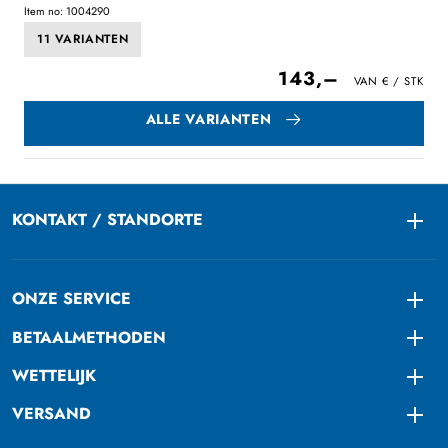
Item no: 1004290
11 VARIANTEN
143,–
ALLE VARIANTEN
KONTAKT / STANDORTE
Togg
ONZE SERVICE
Togg
BETAALMETHODEN
Togg
WETTELIJK
Togg
VERSAND
Togg