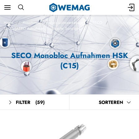
Home
Assortiment
Präzisionswerkzeuge
SECO
SECO/JABRO Aufnahmen, Ersatzteile, Sonstiges
SECO Monobloc Aufnahmen HSK
(C15)
FILTER
(59)
SORTEREN