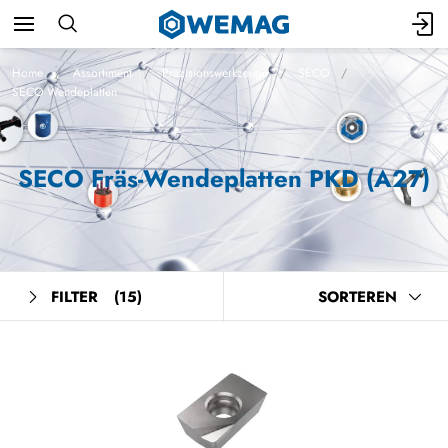
Home
Assortiment
Präzisionswerkzeuge
SECO
SECO Wendeplatten
SECO Fräs-Wendeplatten PKD (A27)
FILTER
(15)
SORTEREN