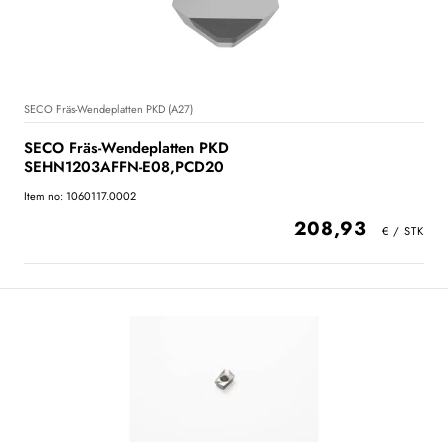
SECO Fräs-Wendeplatten PKD (A27)
SECO Fräs-Wendeplatten PKD
SEHN1203AFFN-E08,PCD20
Item no: 1060117.0002
208,93