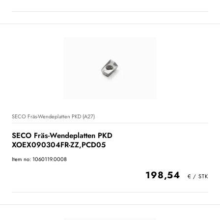
SECO Fräs-Wendeplatten PKD (A27)
SECO Fräs-Wendeplatten PKD
XOEX090304FR-ZZ,PCD05
Item no: 1060119.0008
198,54