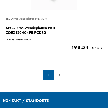
SECO Fräs-Wendeplatten PKD (A27)
SECO Fräs-Wendeplatten PKD
XOEX120404FR,PCD30
Item no: 1060119.0012
198,54
1
KONTAKT / STANDORTE
Togg