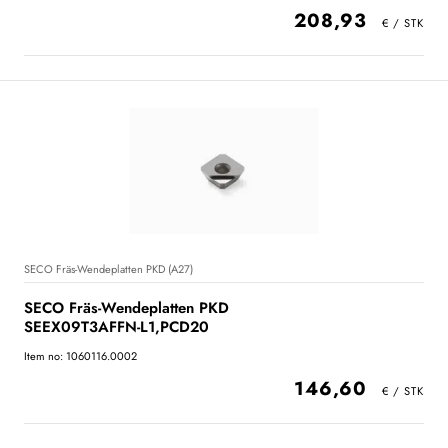
208,93
SECO Fräs-Wendeplatten PKD (A27)
SECO Fräs-Wendeplatten PKD
SEEX09T3AFFN-L1,PCD20
Item no: 1060116.0002
146,60