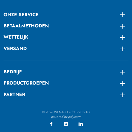
ONZE SERVICE
Togg
BETAALMETHODEN
Togg
WETTELIJK
Togg
VERSAND
Togg
BEDRIJF
Togg
PRODUCTGROEPEN
Togg
PARTNER
Togg
© 2026 WEMAG GmbH & Co. KG
powered by polynorm