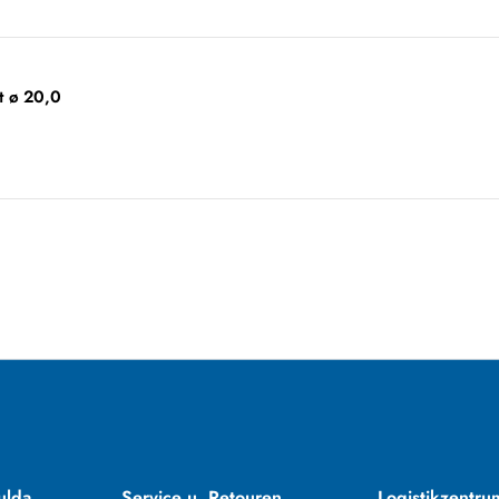
t ø 20,0
ulda
Service u. Retouren
Logistikzentru