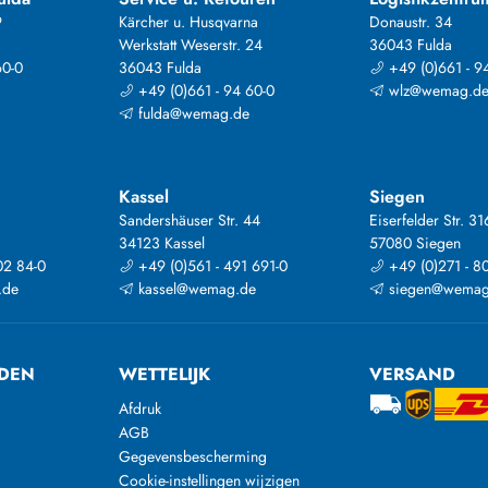
9
Kärcher u. Husqvarna
Donaustr. 34
Werkstatt Weserstr. 24
36043 Fulda
60-0
36043 Fulda
+49 (0)661 - 9
+49 (0)661 - 94 60-0
wlz@wemag.d
fulda@wemag.de
Kassel
Siegen
Sandershäuser Str. 44
Eiserfelder Str. 31
34123 Kassel
57080 Siegen
02 84-0
+49 (0)561 - 491 691-0
+49 (0)271 - 8
.de
kassel@wemag.de
siegen@wemag
DEN
WETTELIJK
VERSAND
Afdruk
AGB
Gegevensbescherming
Cookie-instellingen wijzigen