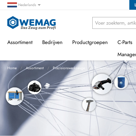
Nederlands
Assortiment
Bedrijven
Productgroepen
C-Parts
Manage
Home
Assortiment
Präzisionswerkzeuge
Zerspanung
Fräswerk