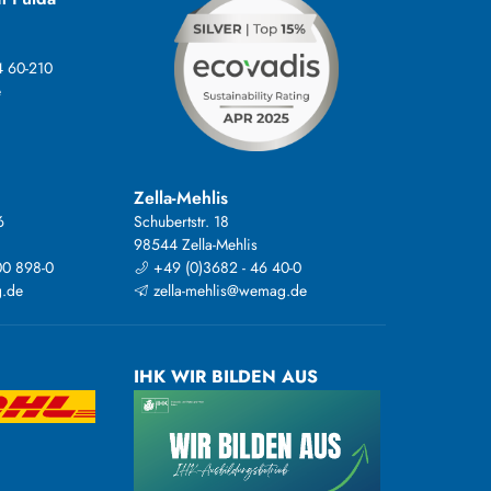
4 60-210
e
Zella-Mehlis
6
Schubertstr. 18
98544 Zella-Mehlis
00 898-0
+49 (0)3682 - 46 40-0
.de
zella-mehlis@wemag.de
IHK WIR BILDEN AUS