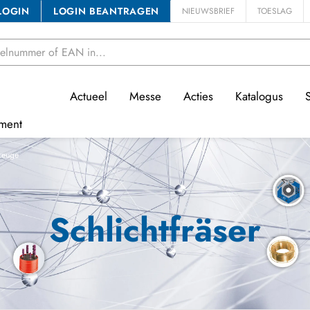
LOGIN
LOGIN BEANTRAGEN
NIEUWSBRIEF
TOESLAG
Actueel
Messe
Acties
Katalogus
ment
zeuge
Schlichtfräser