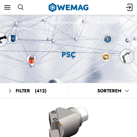
Home
Assortiment
Präzisionswerkzeuge
KENNAMETAL
Werkzeugsysteme
PSC
FILTER
(412)
SORTEREN