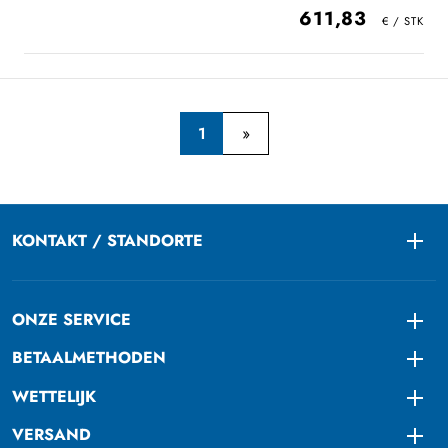
611,83
1
KONTAKT / STANDORTE
Togg
ONZE SERVICE
Togg
BETAALMETHODEN
Togg
WETTELIJK
Togg
VERSAND
Togg