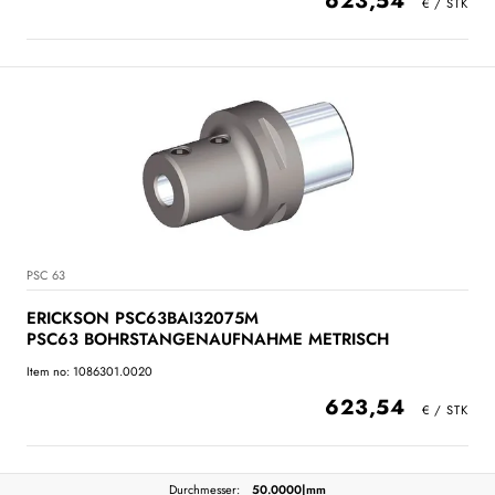
623,54
PSC 63
ERICKSON PSC63BAI32075M
PSC63 BOHRSTANGENAUFNAHME METRISCH
Item no: 1086301.0020
623,54
Durchmesser:
50.0000|mm