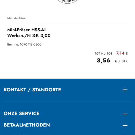
Miniaturfräser
Mini-Fräser HSS-AL
Werksn./N 3-K 3,00
Item no: 1070418.0300
7,14
3,56
KONTAKT / STANDORTE
Togg
ONZE SERVICE
Togg
BETAALMETHODEN
Togg