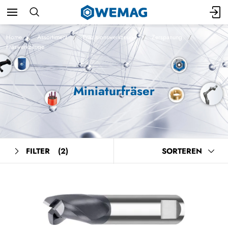
Home
Assortiment
Präzisionswerkzeuge
Zerspanung
Fräswerkzeuge
Miniaturfräser
FILTER
(2)
SORTEREN