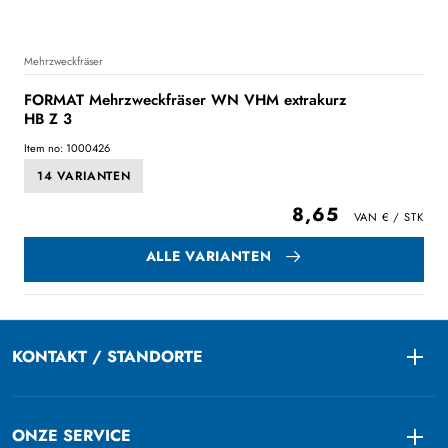
Mehrzweckfräser
FORMAT Mehrzweckfräser WN VHM extrakurz
HB Z 3
Item no: 1000426
14 VARIANTEN
8,65
ALLE VARIANTEN
KONTAKT / STANDORTE
Togg
ONZE SERVICE
Togg