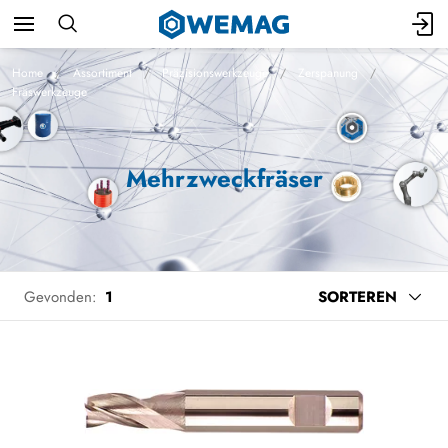
Home
Assortiment
Präzisionswerkzeuge
Zerspanung
Fräswerkzeuge
Mehrzweckfräser
Gevonden:
1
SORTEREN