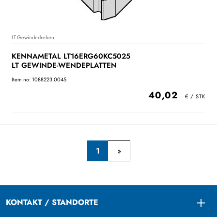
LT-Gewindedrehen
KENNAMETAL LT16ERG60KC5025
LT GEWINDE-WENDEPLATTEN
Item no: 1088223.0045
40,02
1
KONTAKT / STANDORTE
Togg