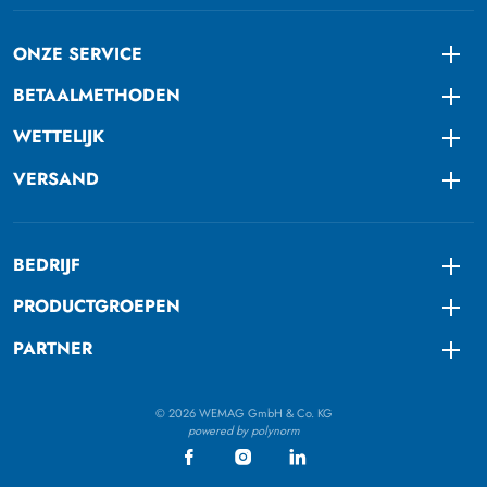
ONZE SERVICE
Togg
BETAALMETHODEN
Togg
WETTELIJK
Togg
VERSAND
Togg
BEDRIJF
Togg
PRODUCTGROEPEN
Togg
PARTNER
Togg
© 2026 WEMAG GmbH & Co. KG
powered by polynorm