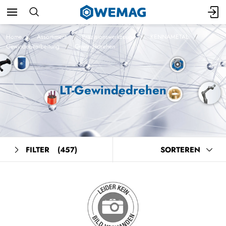
Home
Assortiment
Präzisionswerkzeuge
KENNAMETAL
Gewindebearbeitung
Gewindedrehen
LT-Gewindedrehen
FILTER
(457)
SORTEREN