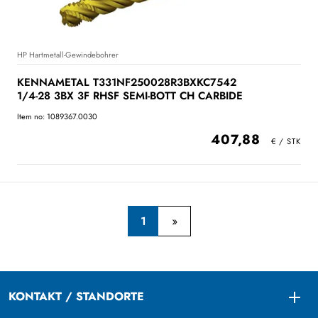
HP Hartmetall-Gewindebohrer
KENNAMETAL T331NF250028R3BXKC7542
1/4-28 3BX 3F RHSF SEMI-BOTT CH CARBIDE
Item no: 1089367.0030
407,88
1
KONTAKT / STANDORTE
Togg