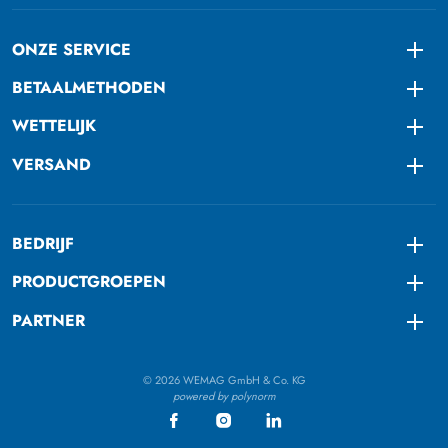
ONZE SERVICE
Togg
BETAALMETHODEN
Togg
WETTELIJK
Togg
VERSAND
Togg
BEDRIJF
Togg
PRODUCTGROEPEN
Togg
PARTNER
Togg
© 2026 WEMAG GmbH & Co. KG
powered by polynorm