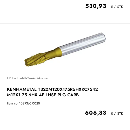
530,93
HP Hartmetall-Gewindebohrer
KENNAMETAL T320M120X175R6HXKC7542
M12X1.75 6HX 4F LHSF PLG CARB
Item no: 1089365.0020
606,33