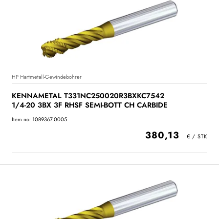
HP Hartmetall-Gewindebohrer
KENNAMETAL T331NC250020R3BXKC7542
1/4-20 3BX 3F RHSF SEMI-BOTT CH CARBIDE
Item no: 1089367.0005
380,13