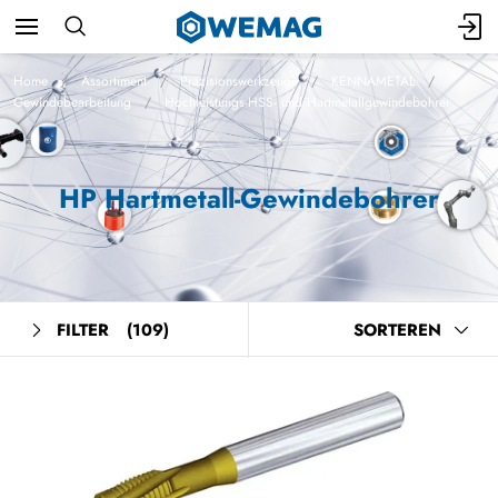
Home
Assortiment
Präzisionswerkzeuge
KENNAMETAL
Gewindebearbeitung
Hochleistungs-HSS- und Hartmetallgewindebohrer
HP Hartmetall-Gewindebohrer
FILTER
(109)
SORTEREN