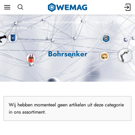
Home
Assortiment
Präzisionswerkzeuge
Zerspanung
Senkwerkzeuge
Senker
Bohrsenker
Wij hebben momenteel geen artikelen uit deze categorie
in ons assortiment.