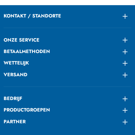
KONTAKT / STANDORTE
Togg
ONZE SERVICE
Togg
BETAALMETHODEN
Togg
WETTELIJK
Togg
VERSAND
Togg
BEDRIJF
Togg
PRODUCTGROEPEN
Togg
PARTNER
Togg