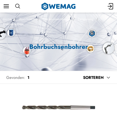
Home
Assortiment
Präzisionswerkzeuge
Zerspanung
Bohrwerkzeuge
Bohrbuchsenbohrer
Gevonden:
1
SORTEREN