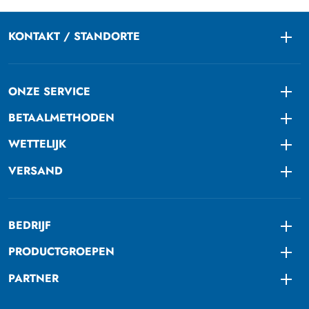
KONTAKT / STANDORTE
Togg
ONZE SERVICE
Togg
BETAALMETHODEN
Togg
WETTELIJK
Togg
VERSAND
Togg
BEDRIJF
Togg
PRODUCTGROEPEN
Togg
PARTNER
Togg