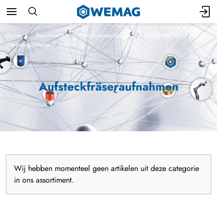
Home
Assortiment
Präzisionswerkzeuge
KENNAMETAL
Werkzeugsysteme
R8
Aufsteckfräseraufnahmen
Wij hebben momenteel geen artikelen uit deze categorie
in ons assortiment.