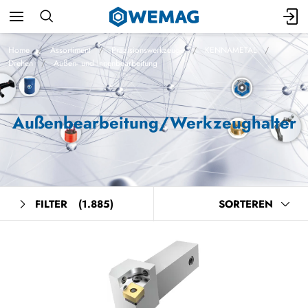
Home
Assortiment
Präzisionswerkzeuge
KENNAMETAL
Drehen
Außen- und Innenbearbeitung
Außenbearbeitung/Werkzeughalter
FILTER
(1.885)
SORTEREN