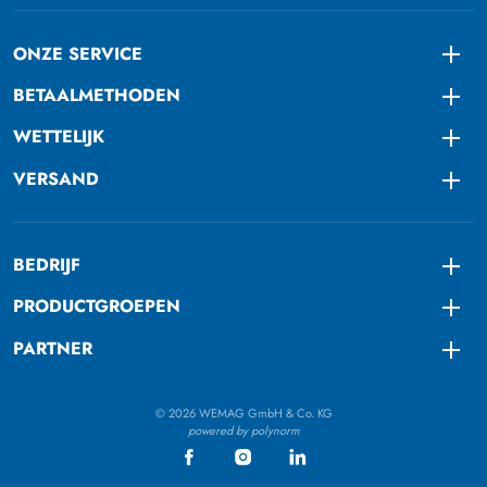
ONZE SERVICE
Togg
BETAALMETHODEN
Togg
WETTELIJK
Togg
VERSAND
Togg
BEDRIJF
Togg
PRODUCTGROEPEN
Togg
PARTNER
Togg
© 2026 WEMAG GmbH & Co. KG
powered by polynorm