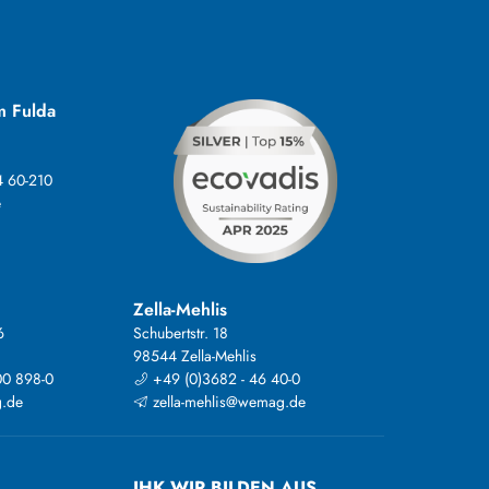
m Fulda
4 60-210
e
Zella-Mehlis
6
Schubertstr. 18
98544 Zella-Mehlis
00 898-0
+49 (0)3682 - 46 40-0
.de
zella-mehlis@wemag.de
IHK WIR BILDEN AUS