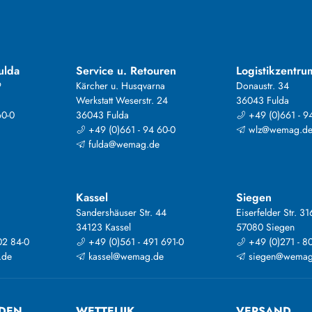
ulda
Service u. Retouren
Logistikzentru
9
Kärcher u. Husqvarna
Donaustr. 34
Werkstatt Weserstr. 24
36043 Fulda
60-0
36043 Fulda
+49 (0)661 - 9
+49 (0)661 - 94 60-0
wlz@wemag.d
fulda@wemag.de
Kassel
Siegen
Sandershäuser Str. 44
Eiserfelder Str. 31
34123 Kassel
57080 Siegen
02 84-0
+49 (0)561 - 491 691-0
+49 (0)271 - 8
.de
kassel@wemag.de
siegen@wemag
DEN
WETTELIJK
VERSAND