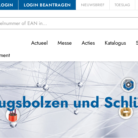
LOGIN
LOGIN BEANTRAGEN
NIEUWSBRIEF
TOESLAG
Actueel
Messe
Acties
Katalogus
ment
eugsysteme
Zubehör
ugsbolzen und Schlü