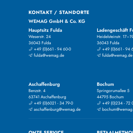
KONTAKT / STANDORTE
WEMAG GmbH & Co. KG
Hauptsitz Fulda
Ladengeschäft F
Weserstr. 24
Heidelsteinstr. 17–1
36043 Fulda
36043 Fulda
+49 (0)661 - 94 60-0
+49 (0)661 - 94 
fulda@wemag.de
fulda@wemag.de
Aschaffenburg
Bochum
Benzstr. 4
Springorumallee 5
63741 Aschaffenburg
44795 Bochum
+49 (0)6021 - 34 79-0
+49 (0)234 - 72 
aschaffenburg@wemag.de
bochum@wemag
ONZE SERVICE
BETAALMETHO