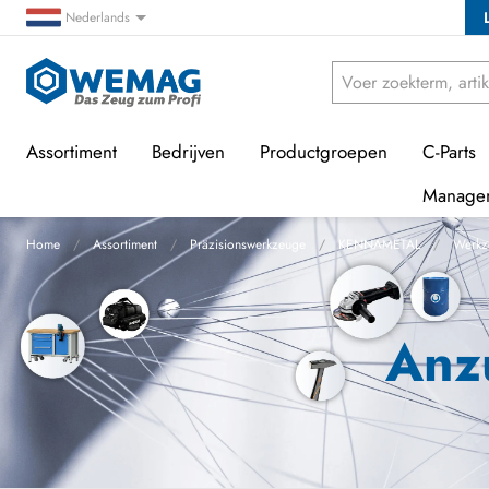
Nederlands
Assortiment
Bedrijven
Productgroepen
C-Parts
Manage
Home
Assortiment
Präzisionswerkzeuge
KENNAMETAL
Werkz
Anz