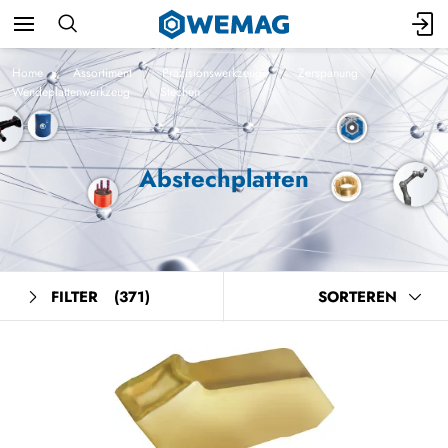
Home
Assortiment
Präzisionswerkzeuge
Zerspanung
Wendeplattenwerkzeug
Stechen
Abstechplatten
FILTER
(371)
SORTEREN