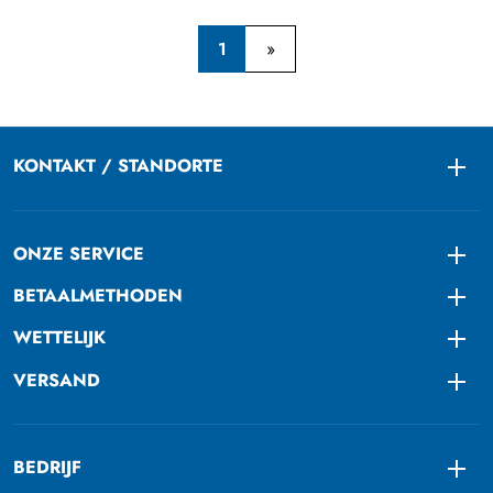
1
KONTAKT / STANDORTE
Togg
ONZE SERVICE
Togg
BETAALMETHODEN
Togg
WETTELIJK
Togg
VERSAND
Togg
BEDRIJF
Togg